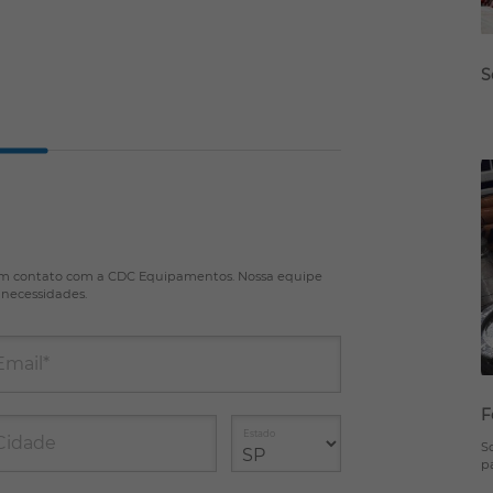
S
 em contato com a CDC Equipamentos. Nossa equipe
 necessidades.
Email*
F
Estado
Cidade
S
p