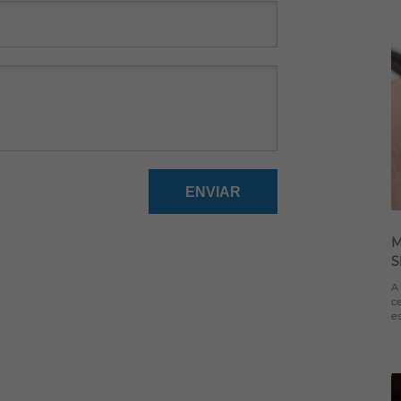
M
S
A
c
es