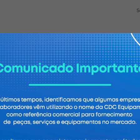
S
 processos
sabilidade: falhas geram não perda de produto e
ão: componentes caros que exigem manutenção
 falha e torna intervenções de manutenção mais
S
ponentes críticos como coroa, pinhão, anel de
e espectros de vibração, ferramentas que facilitam a