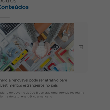
Outros
Conteúdos
Ler c
nergia renovável pode ser atrativo para
nvestimentos estrangeiros no país
 plano de governo de Joe Biden traz uma agenda focada na
eforma do setor energético americano