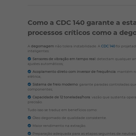
Como a CDC 140 garante a esta
processos críticos como a d
A
degomagem
não tolera instabilidade. A
CDC 140
foi projeta
inteligentes:
Sensores de vibração em tempo real
: detectam qualquer an
ajustes automáticos;
Acoplamento direto com inversor de frequência
: mantém ro
elétrica;
Sistema de freio moderno
: garante paradas controladas qu
componentes;
Capacidade de 12 toneladas/hora
: vazão que sustenta oper
precisão.
Tudo isso se traduz em benefícios como:
Óleo degomado de qualidade consistente.
Maior rendimento na extração.
Preparação adequada para as etapas seguintes de neutraliz