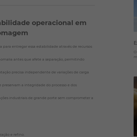
bilidade operacional em
egomagem
E
da para entregar essa estabilidade através de recursos
O
m
omalia antes que afete a separação, permitindo
tação precisa independente de variações de carga
e preservam a integridade do processo e dos
ações industriais de grande porte sem comprometer a
ação e refino.