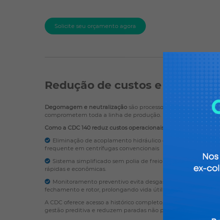
Solicite seu orçamento agora
Redução de custos e riscos em
Degomagem e neutralização
são processos que exigem respon
comprometem toda a linha de produção.
Como a CDC 140 reduz custos operacionais e riscos:
Eliminação de acoplamento hidráulico e sapatas de fricç
frequente em centrífugas convencionais
Sistema simplificado sem polia de freio diminui pontos de
rápidas e econômicas.
Monitoramento preventivo evita desgaste prematuro de com
fechamento e rotor, prolongando vida útil do equipamento.
A CDC oferece acesso a histórico completo, relatórios técnicos 
gestão preditiva e reduzem paradas não planejadas.