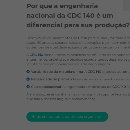
Por que a engenharia
nacional da CDC 140 é um
diferencial para sua produção?
Desenvolver equipamentos no Brasil, para o Brasil, faz toda dif
quase 30 anos as características de operações que lidam com óle
os padrões de qualidade exigidos tanto para consumo aliment
A
CDC 140
nasceu dessa experiência acumulada trabalhando
engenheiros, projetistas e técnicos especializados desenvolveu
identificamos em operações reais de degomagem:
Variabilidade da matéria-prima
: A
CDC 140
se ajusta autom
Necessidade de precisão
: Nosso sistema de monitoramento 
Custo operacional
: A engenharia simplificada da
CDC 140
re
Além disso, ter engenharia nacional significa suporte técnico 
que fala a mesma língua e tecnicamente.
Entre em contato e solicite seu orçamento