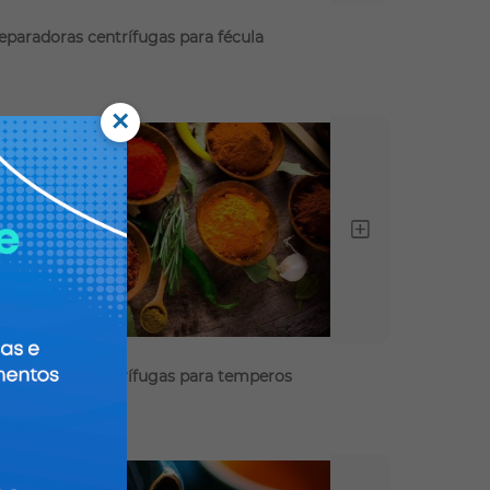
eparadoras centrífugas para fécula
×
Ler c
eparadoras centrífugas para temperos