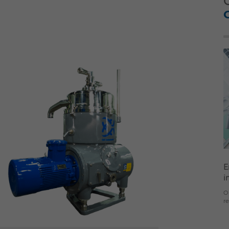
E
i
O
r