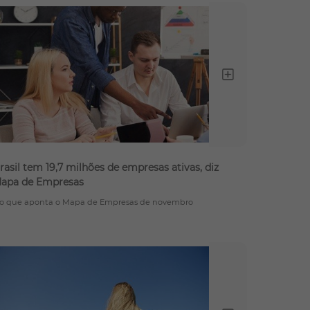
Ler c
rasil tem 19,7 milhões de empresas ativas, diz
apa de Empresas
 o que aponta o Mapa de Empresas de novembro