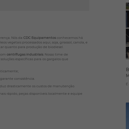
erença. Nós da
CDC Equipamentos
conhecemos há
os vegetais processados aqui, soja, girassol, canola, e
ar quanto para produção de biodiesel.
 com
centrífugas industriais
. Nosso time de
 soluções específicas para os gargalos que
B
aticamente;
M
garante consistência.
É
duz drasticamente os custos de manutenção.
mais rápido, peças disponíveis localmente e equipe