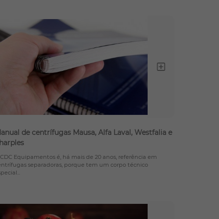
Ler c
anual de centrífugas Mausa, Alfa Laval, Westfalia e
harples
 CDC Equipamentos é, há mais de 20 anos, referência em
entrífugas separadoras, porque tem um corpo técnico
pecial...