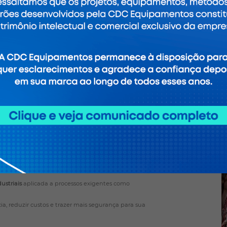
ão;
gências;
equipe;
S
nal da CDC Equipamentos
ustriais
aplicada a processos exigentes como
ia, reduzir custos e trazer mais segurança para sua