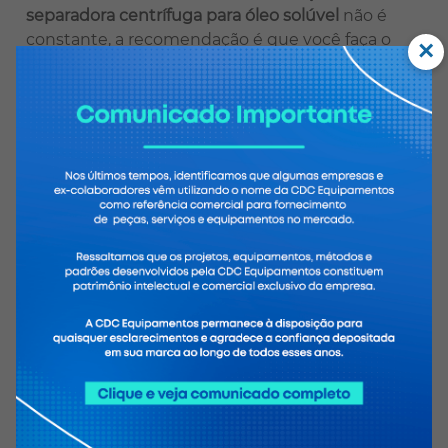
separadora centrífuga para óleo solúvel
não é
constante, a recomendação é que você faça o
×
aluguel deste equipamento
se o uso do equipamento é constante e tido
como prioridade na rotina dos funcionários para
operação e produção do óleo, a compra é a
melhor recomendação.
O processo de centrifugação tem como objetivo
fazer a separação de componentes e resíduos
misturados ao óleo ou líquido/sólido. O sistema
descarta parte dos materiais em um recipiente
que são separados por sua densidade. Os líquidos
densos ficam na parte periférica do rotor, já os
com menos densidade se acumulam no lado
externo.
É importante ressaltar ainda que o uso adequado