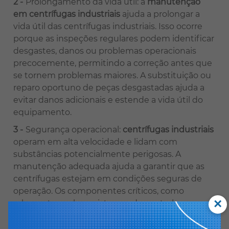
Prolongamento da vida útil: a
manutenção
em centrífugas industriais
ajuda a prolongar a
vida útil das centrífugas industriais. Isso ocorre
porque as inspeções regulares podem identificar
desgastes, danos ou problemas operacionais
precocemente, permitindo a correção antes que
se tornem problemas maiores. A substituição ou
reparo oportuno de peças desgastadas ajuda a
evitar danos adicionais e estende a vida útil do
equipamento.
Segurança operacional:
centrífugas industriais
operam em alta velocidade e lidam com
substâncias potencialmente perigosas. A
manutenção adequada ajuda a garantir que as
centrífugas estejam em condições seguras de
operação. Os componentes críticos, como
×
rolamentos, selos e sistemas de controle,
precisam ser verificados regularmente para
evitar falhas que possam resultar em acidentes,