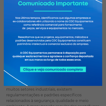
vazamentos ou danos ao equipamento.
Redução de custos: a manutenção preventiva
regular pode ajudar a evitar avarias inesperadas
nas centrífugas industriais. As falhas não
planejadas podem resultar em paralisações de
produção, custos de reparo urgentes e perda de
produtos. Ao realizar a manutenção programada,
é possível identificar problemas potenciais,
realizar reparos menores e substituir peças
desgastadas antes que ocorram falhas graves.
Isso pode ajudar a reduzir os custos a longo prazo
associados à substituição de equipamentos ou à
paralisação da produção.
Conformidade com regulamentações: em
muitos setores industriais, existem
regulamentações e padrões específicos
relacionados à segurança, qualidade e meio