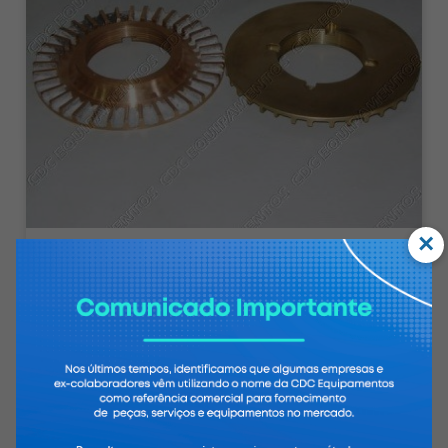
×
Defletor de Óleo 516382 02