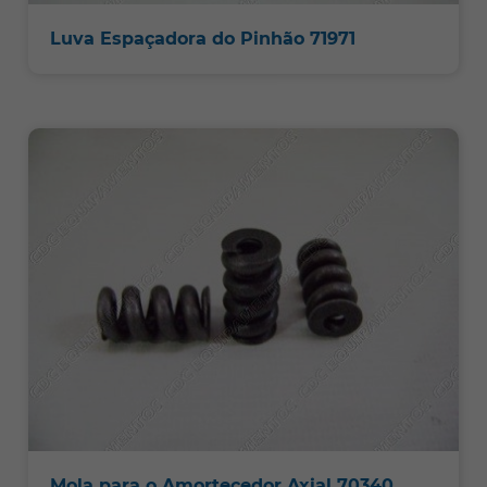
Luva Espaçadora do Pinhão 71971
Mola para o Amortecedor Axial 70340